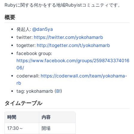
Rubyに関する何かをする地域Rubyistコミュニティです。
概要
発起人:
@dan5ya
twitter:
https://twitter.com/yokohamarb
togetter:
http://togetter.com/t/yokohamarb
facebook group:
https://www.facebook.com/groups/2598743374016
06/
coderwall:
https://coderwall.com/team/yokohama-
rb
tag: yokohamarb (
B!
)
タイムテーブル
時間
内容
17:30～
開場