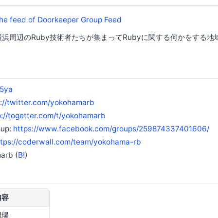
は、横浜周辺のRuby技術者たちが集まってRubyに関する何かをする地域
5ya
s://twitter.com/yokohamarb
p://togetter.com/t/yokohamarb
oup:
https://www.facebook.com/groups/259874337401606/
ttps://coderwall.com/team/yokohama-rb
arb (
B!
)
内容
開場