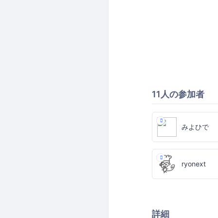
11人の参加者
みよひで
ryonext
詳細