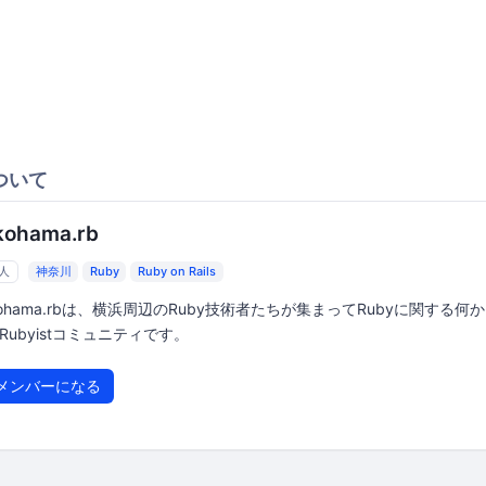
ついて
kohama.rb
7人
神奈川
Ruby
Ruby on Rails
kohama.rbは、横浜周辺のRuby技術者たちが集まってRubyに関する何
Rubyistコミュニティです。
メンバーになる