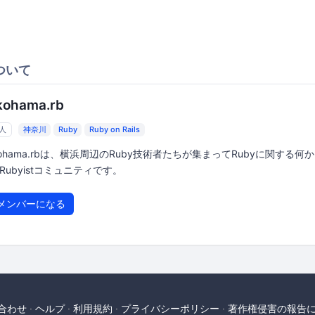
ついて
kohama.rb
7人
神奈川
Ruby
Ruby on Rails
kohama.rbは、横浜周辺のRuby技術者たちが集まってRubyに関する何
Rubyistコミュニティです。
メンバーになる
合わせ
ヘルプ
利用規約
プライバシーポリシー
著作権侵害の報告