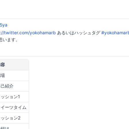
5ya
s://twitter.com/yokohamarb
あるいはハッシュタグ
#yokohamar
思います。
内容
開場
自己紹介
セッション1
スイーツタイム
セッション2
片付け