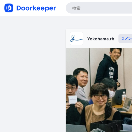
メン
Yokohama.rb